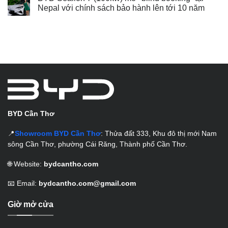
Nepal với chính sách bảo hành lên tới 10 năm
BYD Cần Thơ
📍
Showroom BYD Cần Thơ
: Thửa đất 333, Khu đô thị mới Nam
sông Cần Thơ, phường Cái Răng, Thành phố Cần Thơ.
🌐 Website:
bydcantho.com
📧 Email:
bydcantho.com@gmail.com
Giờ mở cửa