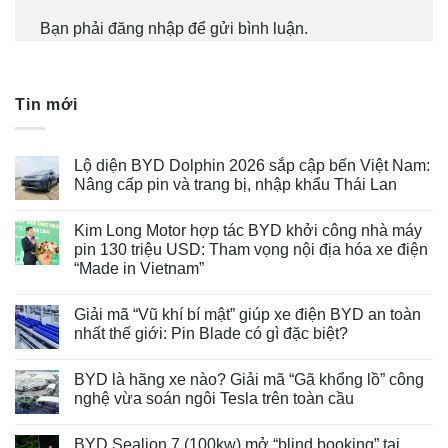
Bạn phải
đăng nhập
để gửi bình luận.
Tin mới
Lộ diện BYD Dolphin 2026 sắp cập bến Việt Nam:
Nâng cấp pin và trang bị, nhập khẩu Thái Lan
Kim Long Motor hợp tác BYD khởi công nhà máy
pin 130 triệu USD: Tham vọng nội địa hóa xe điện
“Made in Vietnam”
Giải mã “Vũ khí bí mật” giúp xe điện BYD an toàn
nhất thế giới: Pin Blade có gì đặc biệt?
BYD là hãng xe nào? Giải mã “Gã khổng lồ” công
nghệ vừa soán ngôi Tesla trên toàn cầu
BYD Sealion 7 (100kw) mở “blind booking” tại