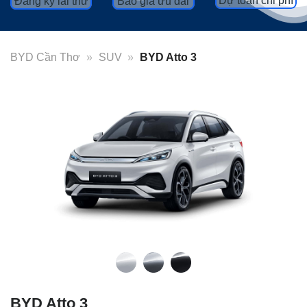
Dự toán chi phí
Đăng ký lái thử
Báo giá ưu đãi
BYD Cần Thơ
»
SUV
»
BYD Atto 3
BYD Atto 3