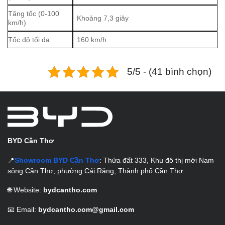
Tăng tốc (0-100
Khoảng 7,3 giây
km/h)
Tốc độ tối đa
160 km/h
5/5 - (41 bình chọn)
BYD Cần Thơ
📍
Showroom BYD Cần Thơ
: Thửa đất 333, Khu đô thị mới Nam
sông Cần Thơ, phường Cái Răng, Thành phố Cần Thơ.
🌐 Website:
bydcantho.com
📧 Email:
bydcantho.com@gmail.com