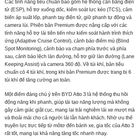
Các tính năng tiêu chuẩn bao gồm hệ thống cân bằng điện
tử (ESP), hỗ trợ xuống dốc, kiểm soát lực kéo (TCS), cảm
biến áp suất lốp, phanh tay điện tử, giữ phanh tự động và
camera lùi. Phiên bản Premium được nâng cấp với các
tính năng hỗ trợ lái tiên tiến như kiểm soát hành trình thích
ứng (Adaptive Cruise Control), cảnh báo điểm mù (Blind
Spot Monitoring), cảnh báo va chạm phía trước và phía
sau, cảnh báo lệch làn đường, hỗ trợ giữ làn đường (Lane
Keeping Assist) và camera 360 độ. Về túi khí, bản tiêu
chuẩn có 4 túi khí, trong khi bản Premium được trang bị 6
túi khí để tăng cường an toàn.
Một điểm đáng chú ý trên BYD Atto 3 là hệ thống thu hồi
động năng khi phanh, giúp tái tạo năng lượng mà không
gây cảm giác giật cục, mang lại trải nghiệm lái xe mượt mà
và thoải mái cho cả người lái lẫn hành khách. Nhờ ưu thế
truyền lực trực tiếp từ môtơ đến bánh xe, gia tốc của Atto 3
rất tốt, mang lại khả năng tăng tốc nhanh nhạy.