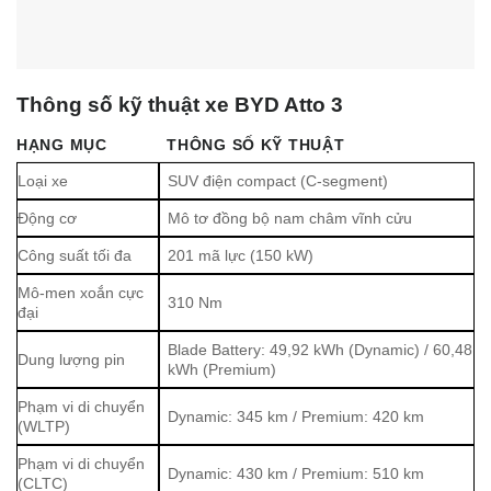
Thông số kỹ thuật xe BYD Atto 3
HẠNG MỤC
THÔNG SỐ KỸ THUẬT
Loại xe
SUV điện compact (C-segment)
Động cơ
Mô tơ đồng bộ nam châm vĩnh cửu
Công suất tối đa
201 mã lực (150 kW)
Mô-men xoắn cực
310 Nm
đại
Blade Battery: 49,92 kWh (Dynamic) / 60,48
Dung lượng pin
kWh (Premium)
Phạm vi di chuyển
Dynamic: 345 km / Premium: 420 km
(WLTP)
Phạm vi di chuyển
Dynamic: 430 km / Premium: 510 km
(CLTC)