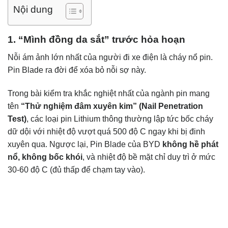
Nội dung
1. “Mình đồng da sắt” trước hỏa hoạn
Nỗi ám ảnh lớn nhất của người đi xe điện là cháy nổ pin.
Pin Blade ra đời để xóa bỏ nỗi sợ này.
Trong bài kiểm tra khắc nghiệt nhất của ngành pin mang
tên
“Thử nghiệm đâm xuyên kim” (Nail Penetration
Test)
, các loại pin Lithium thông thường lập tức bốc cháy
dữ dội với nhiệt độ vượt quá 500 độ C ngay khi bị đinh
xuyên qua. Ngược lại, Pin Blade của BYD
không hề phát
nổ, không bốc khói
, và nhiệt độ bề mặt chỉ duy trì ở mức
30-60 độ C (đủ thấp để chạm tay vào).