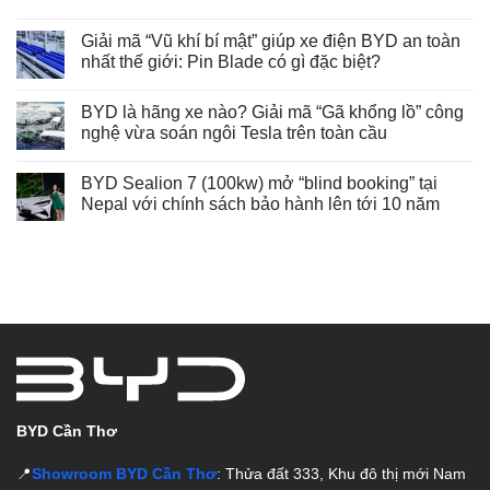
Giải mã “Vũ khí bí mật” giúp xe điện BYD an toàn
nhất thế giới: Pin Blade có gì đặc biệt?
BYD là hãng xe nào? Giải mã “Gã khổng lồ” công
nghệ vừa soán ngôi Tesla trên toàn cầu
BYD Sealion 7 (100kw) mở “blind booking” tại
Nepal với chính sách bảo hành lên tới 10 năm
BYD Cần Thơ
📍
Showroom BYD Cần Thơ
: Thửa đất 333, Khu đô thị mới Nam