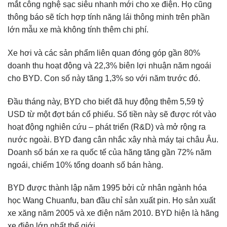
mắt công nghệ sạc siêu nhanh mới cho xe điện. Họ cũng
thông báo sẽ tích hợp tính năng lái thông minh trên phần
lớn mẫu xe mà không tính thêm chi phí.
Xe hơi và các sản phẩm liên quan đóng góp gần 80%
doanh thu hoạt động và 22,3% biên lợi nhuận năm ngoái
cho BYD. Con số này tăng 1,3% so với năm trước đó.
Đầu tháng này, BYD cho biết đã huy động thêm 5,59 tỷ
USD từ một đợt bán cổ phiếu. Số tiền này sẽ được rót vào
hoạt động nghiên cứu – phát triển (R&D) và mở rộng ra
nước ngoài. BYD đang cân nhắc xây nhà máy tại châu Âu.
Doanh số bán xe ra quốc tế của hãng tăng gần 72% năm
ngoái, chiếm 10% tổng doanh số bán hàng.
BYD được thành lập năm 1995 bởi cử nhân ngành hóa
học Wang Chuanfu, ban đầu chỉ sản xuất pin. Họ sản xuất
xe xăng năm 2005 và xe điện năm 2010. BYD hiện là hãng
xe điện lớn nhất thế giới.