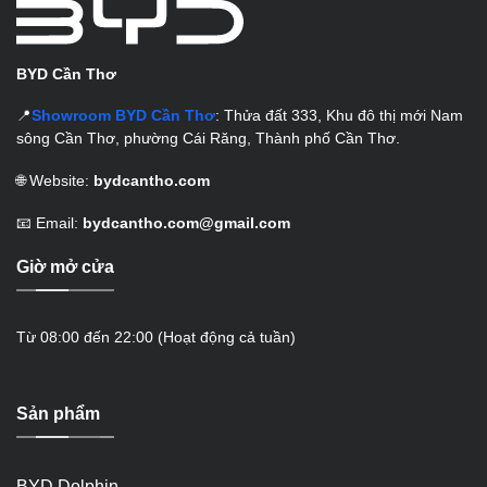
BYD Cần Thơ
📍
Showroom BYD Cần Thơ
: Thửa đất 333, Khu đô thị mới Nam
sông Cần Thơ, phường Cái Răng, Thành phố Cần Thơ.
🌐 Website:
bydcantho.com
📧 Email:
bydcantho.com@gmail.com
Giờ mở cửa
Từ 08:00 đến 22:00 (Hoạt động cả tuần)
Sản phẩm
BYD Dolphin