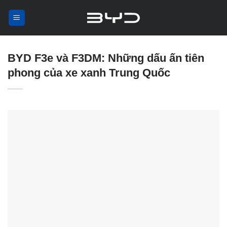
Skip
to
content
BYD F3e và F3DM: Những dấu ấn tiên
phong của xe xanh Trung Quốc